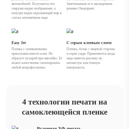
автомобилей. Получается что
Запечатываем ее в насыщенном
снаружи видно изображение, а
режиме Оверпринт.
изнутри виден окружающий мир в
слегка затемнённом виде.
Easy Jet
С серым клеевым слоем
Пленка с силиконовыми
Пленка, белая с лицевой стороны
присосками вместо клея. Не
и серая сзади. Применяется когда
образует пузырей при наклейке. Её
надо нанести рекламу на
может качественно смонтировать
пятнистую или темную
любой непрофессионал.
поверхность.
4 технологии печати на
самоклеющейся пленке
Рулонная УФ-печать