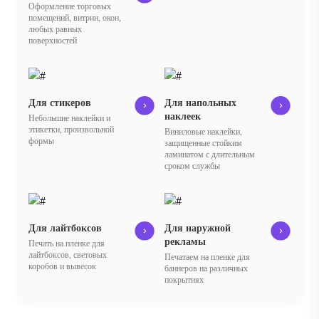
Оформление торговых
помещений, витрин, окон,
любых равных
поверхностей
Для стикеров
Для напольных
наклеек
Небольшие наклейки и
этикетки, произвольной
Виниловые наклейки,
формы
защищенные стойким
ламинатом с длительным
сроком службы
Для лайтбоксов
Для наружной
рекламы
Печать на пленке для
лайтбоксов, световых
Печатаем на пленке для
коробов и вывесок
баннеров на различных
покрытиях