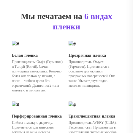
Мы печатаем на
6 видах
пленки
Белая пленка
Прозрачная пленка
Производитель: Orajet (Германия)
Производитель: Огауех
и Turnpit (Китай). Самая
(Германия). Применяется в
популярная самоклейка. Конечно
основном для оклейки
белая она только до печати, а
прозрачных поверхностей. Она
после – любого цвета без
также ‘бывает двух видов —
ограничений. Делится на 2 типа –
матовая и глянцевая.
матовую и глянцевую.
Перфорированная пленка
Транслюцентная пленка
Плёнка в мелкую дырочку.
Производитель AVERY (США).
Применяется для нанесения
Рассеивает свет. Применяется в
рекламы на окна и стёкла
изготовлении световых коробов.