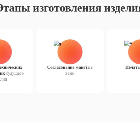
Этапы изготовления издели
ехнических
Согласование макета
с
Печать
тик
будущего
вами
елия