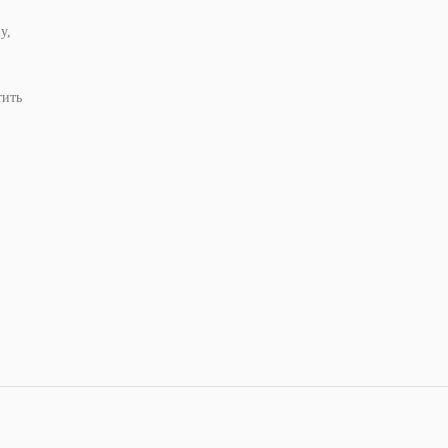
у,
тить