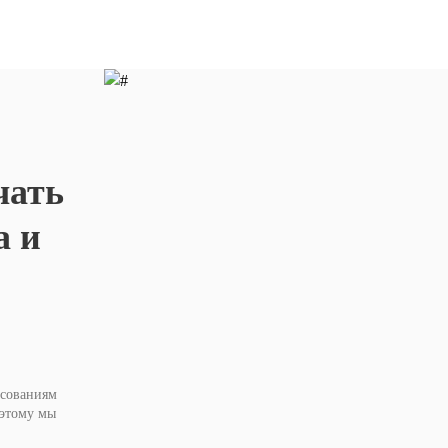
чать
а и
асованиям
оэтому мы