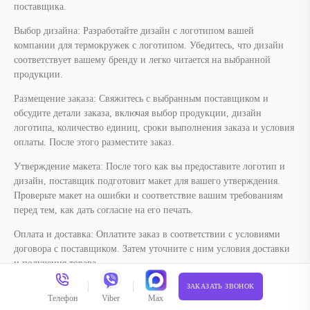
обсудите детали заказа, включая выбор продукции, дизайн
логотипа, количество единиц, сроки выполнения заказа и условия
оплаты. После этого разместите заказ.
Утверждение макета: После того как вы предоставите логотип и
дизайн, поставщик подготовит макет для вашего утверждения.
Проверьте макет на ошибки и соответствие вашим требованиям
перед тем, как дать согласие на его печать.
Оплата и доставка: Оплатите заказ в соответствии с условиями
договора с поставщиком. Затем уточните с ним условия доставки
и получения товара.
Отслеживание выполнения заказа: Оставайтесь на связи с
поставщиком, чтобы быть в курсе статуса выполнения заказа и
уточнять любые вопросы или изменения.
Следуя этим шагам, вы сможете заказать термокружку с
логотипом вашей компании и эффективно продвигать ваш бренд.
Термокружка с логотипом в Москве
ЗАКАЗАТЬ ЗВОНОК
Телефон
Viber
Max