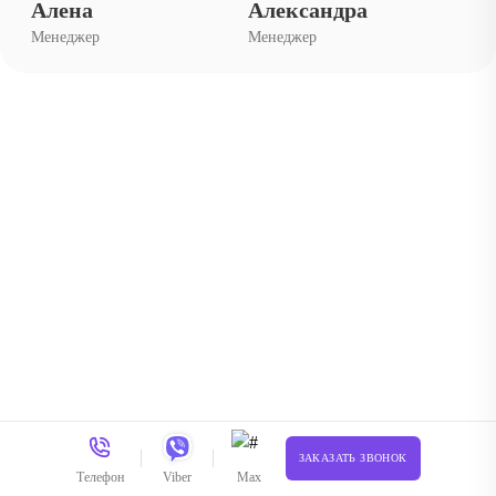
Алена
Александра
Менеджер
Менеджер
Ваш заказ будет сопровождать
персональный менеджер
Я буду присылать вам фото и видео процесса с
производства и держать в курсе статуса заказа
ЗАКАЗАТЬ ЗВОНОК
Телефон
Viber
Max