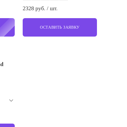
2328 руб. / шт.
ОСТАВИТЬ ЗАЯВКУ
nd
Куртка унисекс Finch
4182 руб. / шт.