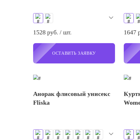
1528 руб. / шт.
1647 р
ОСТАВИТЬ ЗАЯВКУ
Анорак флисовый унисекс
Курт
Fliska
Wom