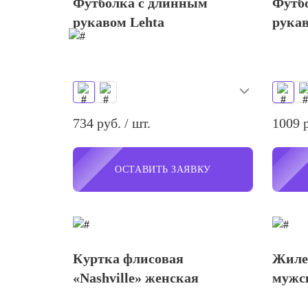
Футболка с длинным
Футб
рукавом Lehta
рукав
734 руб. / шт.
1009 р
ОСТАВИТЬ ЗАЯВКУ
Куртка флисовая
Жиле
«Nashville» женская
мужс