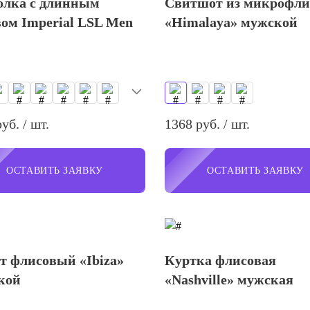
олка с длинным
Свитшот из микрофли
ом Imperial LSL Men
«Himalaya» мужской
уб. / шт.
1368 руб. / шт.
ОСТАВИТЬ ЗАЯВКУ
ОСТАВИТЬ ЗАЯВКУ
т флисовый «Ibiza»
Куртка флисовая
кой
«Nashville» мужская